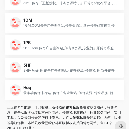
gm1-传奇「正版授权」传奇资源站，新开传奇sf发布平台，传奇私服广告排行查询网站
1GM
1GM.COM传奇广告查询站,传奇资源站,新开传奇sf发布网,传奇私服广告排行查询网站
1PK
1PK.Com 传奇广告查询站_传奇sf资源_专业的新开传奇私服新区网站发布信息网
5HF
5HF-玩好服-传奇广告查询站-传奇资源-传奇私服-新开传奇新区网站发布信息网-5HF.com
Hcq
最准确传奇排行站-传奇广告查询站-传奇资源-传奇私服-新开传奇新区网站发布信息网-HCQ.com
三五传奇导航是一个只收录正版授权的
传奇私服
免费资源导航站，收集包
含：传奇私服各优质版本开区网站、传奇私服发布站，行业知名网站、实用
工具，以及最新传奇私服行业资讯。为广大
传奇私服
爱好者提供方便、快捷
的导航链接，本站只收录已经获得正版授权资质的传奇网站。
鲁ICP备
2024091389号-1