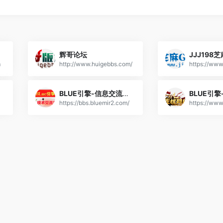
辉哥论坛
JJJ198
m
http://www.huigebbs.com/
https://www
BLUE引擎-信息交流论坛
https://bbs.bluemir2.com/
https://www