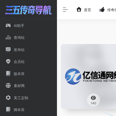
首页
传奇
AI助手
查询站
发布站
会员站
版本库
素材网
美工定制
140
脚本库