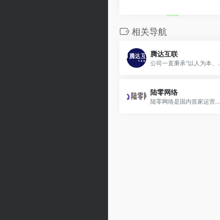
相关导航
腾达互联
公司一直秉承"以人为本、客户为尊、永续创新"的价值观， 
陆零网络
陆零网络是国内首家运营BGP多线游戏高防服务器、香港vps、美国vps、云主机、免备案空间、网站服务