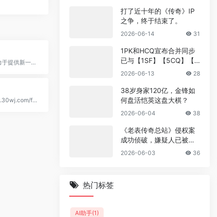
打了近十年的《传奇》IP
之争，终于结束了。
2026-06-14
31
1PK和HCQ宣布合并同步
已与【1SF】【5CQ】【1
安全通，致力于提供新一代的安全产品和服务的创新企业！
GM】【CCQ】【500sf】
2026-06-13
28
互相采集收录 双站合并福
利政策
38岁身家120亿，金锋如
何盘活恺英这盘大棋？
https://www.30wj.com/fwq/
2026-06-04
38
《老表传奇总站》侵权案
成功侦破，嫌疑人已被抓
捕
2026-06-03
36
热门标签
AI助手
(1)