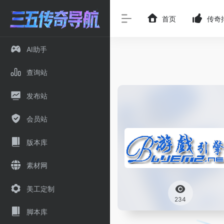
首页
传奇
AI助手
查询站
发布站
会员站
版本库
素材网
美工定制
234
脚本库