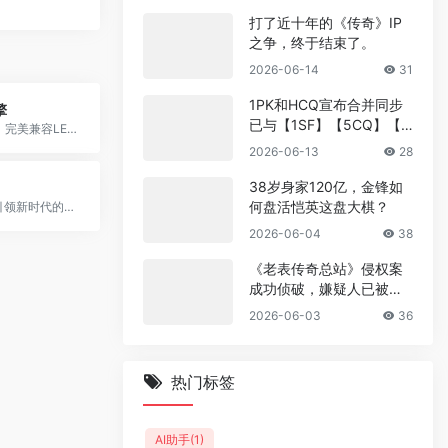
打了近十年的《传奇》IP
之争，终于结束了。
2026-06-14
31
1PK和HCQ宣布合并同步
擎
已与【1SF】【5CQ】【1
188m2引擎，完美兼容LEG/BLUE的传奇引擎。
GM】【CCQ】【500sf】
2026-06-13
28
互相采集收录 双站合并福
利政策
38岁身家120亿，金锋如
何盘活恺英这盘大棋？
旭玩引擎，引领新时代的传奇端游引擎。
2026-06-04
38
《老表传奇总站》侵权案
成功侦破，嫌疑人已被抓
捕
2026-06-03
36
热门标签
AI助手
(1)