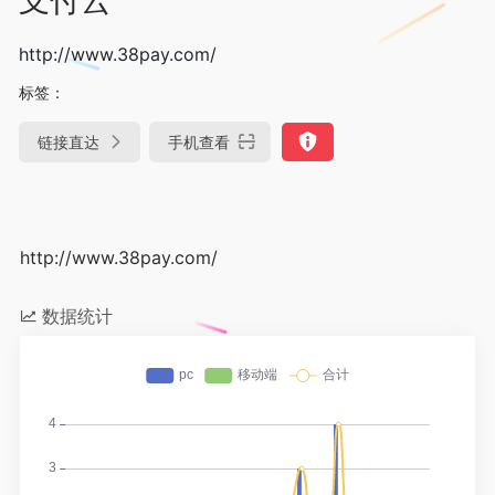
http://www.38pay.com/
标签：
链接直达
手机查看
http://www.38pay.com/
数据统计