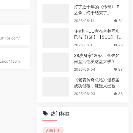
打了近十年的《传奇》IP
之争，终于结束了。
2026-06-14
31
1PK和HCQ宣布合并同步
已与【1SF】【5CQ】【1
.911ps.com/
GM】【CCQ】【500sf】
2026-06-13
28
互相采集收录 双站合并福
利政策
38岁身家120亿，金锋如
何盘活恺英这盘大棋？
baidu4f.com
2026-06-04
38
《老表传奇总站》侵权案
成功侦破，嫌疑人已被抓
捕
2026-06-03
36
热门标签
AI助手
(1)