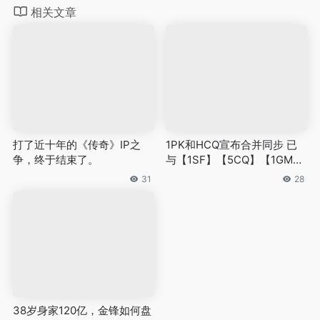
相关文章
打了近十年的《传奇》IP之
1PK和HCQ宣布合并同步 已
争，终于结束了。
与【1SF】【5CQ】【1GM】
【CCQ】【500sf】互相采集
31
28
收录 双站合并福利政策
38岁身家120亿，金锋如何盘